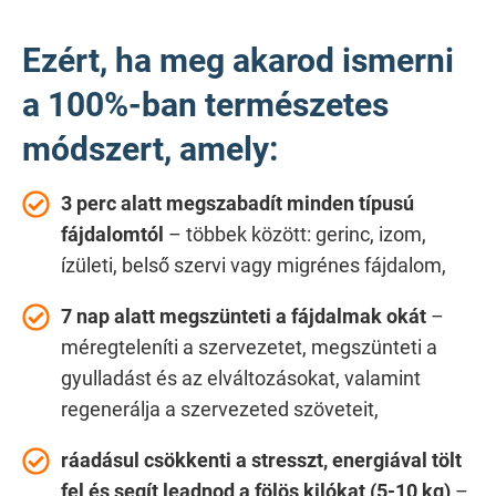
Ezért, ha meg akarod ismerni
a 100%-ban természetes
módszert, amely:
3 perc alatt megszabadít minden típusú
fájdalomtól
– többek között: gerinc, izom,
ízületi, belső szervi vagy migrénes fájdalom,
7 nap alatt megszünteti a fájdalmak okát
–
méregteleníti a szervezetet, megszünteti a
gyulladást és az elváltozásokat, valamint
regenerálja a szervezeted szöveteit,
ráadásul csökkenti a stresszt, energiával tölt
fel és segít leadnod a fölös kilókat (5-10 kg)
–