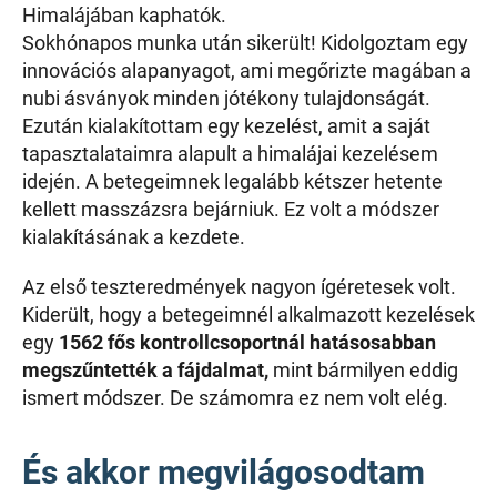
Himalájában kaphatók.
Sokhónapos munka után sikerült! Kidolgoztam egy
innovációs alapanyagot, ami megőrizte magában a
nubi ásványok minden jótékony tulajdonságát.
Ezután kialakítottam egy kezelést, amit a saját
tapasztalataimra alapult a himalájai kezelésem
idején. A betegeimnek legalább kétszer hetente
kellett masszázsra bejárniuk. Ez volt a módszer
kialakításának a kezdete.
Az első teszteredmények nagyon ígéretesek volt.
Kiderült, hogy a betegeimnél alkalmazott kezelések
egy
1562 fős kontrollcsoportnál hatásosabban
megszűntették a fájdalmat,
mint bármilyen eddig
ismert módszer. De számomra ez nem volt elég.
És akkor megvilágosodtam