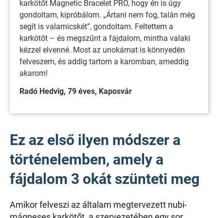
karkötőt Magnetic Bracelet PRO, hogy én is úgy
gondoltam, kipróbálom. „Ártani nem fog, talán még
segít is valamicskét”, gondoltam. Feltettem a
karkötőt – és megszűnt a fájdalom, mintha valaki
kézzel elvenné. Most az unokámat is könnyedén
felveszem, és addig tartom a karomban, ameddig
akarom!
Radó Hedvig, 79 éves, Kaposvár
Ez az első ilyen módszer a
történelemben, amely a
fájdalom 3 okát szünteti meg
Amikor felveszi az általam megtervezett nubi-
mágneses karkötőt, a szervezetében egy sor