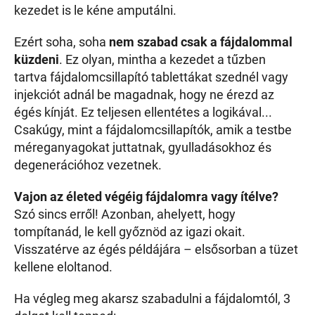
kezedet is le kéne amputálni.
Ezért soha, soha
nem szabad csak a fájdalommal
küzdeni
. Ez olyan, mintha a kezedet a tűzben
tartva fájdalomcsillapító tablettákat szednél vagy
injekciót adnál be magadnak, hogy ne érezd az
égés kínját. Ez teljesen ellentétes a logikával...
Csakúgy, mint a fájdalomcsillapítók, amik a testbe
méreganyagokat juttatnak, gyulladásokhoz és
degenerációhoz vezetnek.
Vajon az életed végéig fájdalomra vagy ítélve?
Szó sincs erről! Azonban, ahelyett, hogy
tompítanád, le kell győznöd az igazi okait.
Visszatérve az égés példájára – elsősorban a tüzet
kellene eloltanod.
Ha végleg meg akarsz szabadulni a fájdalomtól, 3