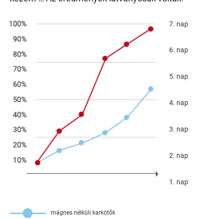
7. nap
6. nap
5. nap
4. nap
3. nap
2. nap
1. nap
mágnes nélküli karkötők