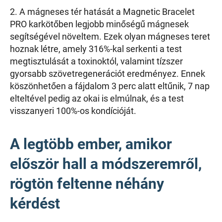
2. A mágneses tér hatását a Magnetic Bracelet
PRO karkötőben legjobb minőségű mágnesek
segítségével növeltem. Ezek olyan mágneses teret
hoznak létre, amely 316%-kal serkenti a test
megtisztulását a toxinoktól, valamint tízszer
gyorsabb szövetregenerációt eredményez. Ennek
köszönhetően a fájdalom 3 perc alatt eltűnik, 7 nap
elteltével pedig az okai is elmúlnak, és a test
visszanyeri 100%-os kondícióját.
A legtöbb ember, amikor
először hall a módszeremről,
rögtön feltenne néhány
kérdést