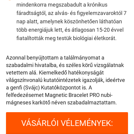
mindenkorra megszabadult a krónikus
fáradtságtól, az alvás- és figyelemzavaroktól 7
nap alatt, amelynek köszönhetően láthatóan
több energiájuk lett, és átlagosan 15-20 évvel
fiatalították meg testük biológiai életkorát.
Azonnal benyújtottam a találmányomat a
szabadalmi hivatalba, és széles körű vizsgálatnak
vetettem alá. Kiemelkedő hatékonyságát
világszínvonalú kutatóintézetek igazolják, ideértve
a genfi ​​(Svájc) Kutatóközpontot is. A
felfedezésemet Magnetic Bracelet PRO nubi-
mágneses karkötő néven szabadalmaztattam.
VÁSÁRLÓI VÉLEMÉNYEK: