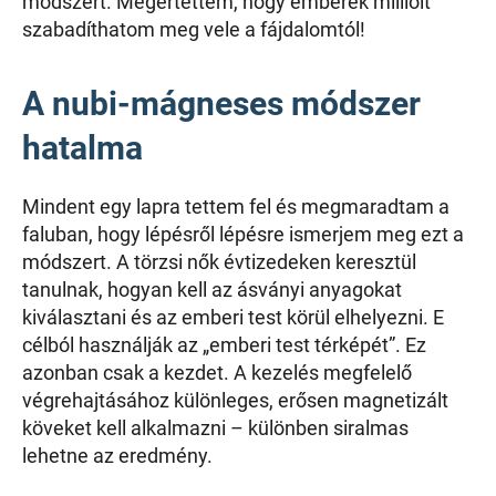
módszert. Megértettem, hogy emberek millióit
szabadíthatom meg vele a fájdalomtól!
A nubi-mágneses módszer
hatalma
Mindent egy lapra tettem fel és megmaradtam a
faluban, hogy lépésről lépésre ismerjem meg ezt a
módszert. A törzsi nők évtizedeken keresztül
tanulnak, hogyan kell az ásványi anyagokat
kiválasztani és az emberi test körül elhelyezni. E
célból használják az „emberi test térképét”. Ez
azonban csak a kezdet. A kezelés megfelelő
végrehajtásához különleges, erősen magnetizált
köveket kell alkalmazni – különben siralmas
lehetne az eredmény.