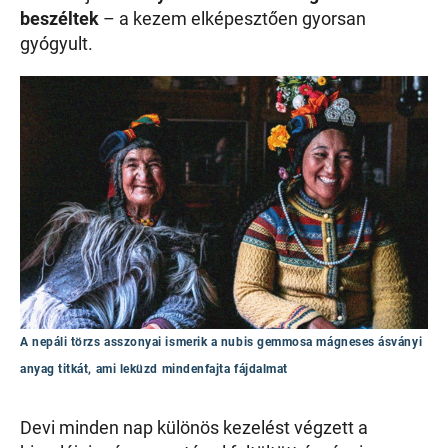
beszéltek
– a kezem elképesztően gyorsan
gyógyult.
A nepáli törzs asszonyai ismerik a nubis gemmosa mágneses ásványi
anyag titkát, ami leküzd mindenfajta fájdalmat
Devi minden nap különös kezelést végzett a