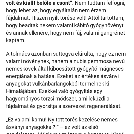
volt és kiállt belőle a csont”
. Nem tudtam felfogni,
hogy lehet az, hogy egyáltalán nem érzem
fájdalmat. Hiszen nyílt törése volt! Attól tartottam,
hogy beadtak nekem valami kábító gyógynövényt
és annak ellenére, hogy nem fáj, valami gangrénet
kaptam.
A tolmács azonban suttogva elárulta, hogy ez nem
valami növénynek, hanem a nubis gemmosa nevű
nemeskövek által kibocsátott gyógyító mágneses
energiának a hatása. Ezeket az értékes ásványi
anyagokat vulkánbarlangokból termelnek ki
Himalájában. Ezekkel való gyógyítás egy
hagyományos törzsi módszer, ami leküzdi a
fájdalmat és gyorsítja a szervezet regenerálását.
„Ez valami kamu! Nyitott törés kezelése nemes
ásványi anyagokkal?!” – ez volt az első