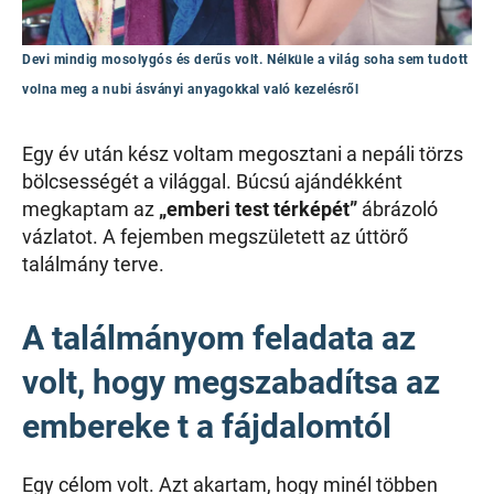
Devi mindig mosolygós és derűs volt. Nélküle a világ soha sem tudott
volna meg a nubi ásványi anyagokkal való kezelésről
Egy év után kész voltam megosztani a nepáli törzs
bölcsességét a világgal. Búcsú ajándékként
megkaptam az
„emberi test térképét”
ábrázoló
vázlatot. A fejemben megszületett az úttörő
találmány terve.
A találmányom feladata az
volt, hogy megszabadítsa az
embereke t a fájdalomtól
Egy célom volt. Azt akartam, hogy minél többen