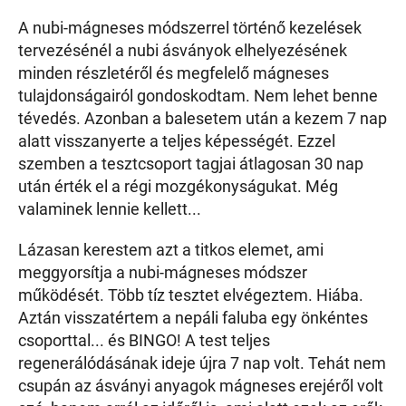
A nubi-mágneses módszerrel történő kezelések
tervezésénél a nubi ásványok elhelyezésének
minden részletéről és megfelelő mágneses
tulajdonságairól gondoskodtam. Nem lehet benne
tévedés. Azonban a balesetem után a kezem 7 nap
alatt visszanyerte a teljes képességét. Ezzel
szemben a tesztcsoport tagjai átlagosan 30 nap
után érték el a régi mozgékonyságukat. Még
valaminek lennie kellett...
Lázasan kerestem azt a titkos elemet, ami
meggyorsítja a nubi-mágneses módszer
működését. Több tíz tesztet elvégeztem. Hiába.
Aztán visszatértem a nepáli faluba egy önkéntes
csoporttal... és BINGO! A test teljes
regenerálódásának ideje újra 7 nap volt. Tehát nem
csupán az ásványi anyagok mágneses erejéről volt