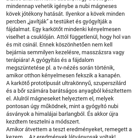
mindennap vehetik igénybe a nubi mágneses
kövek jótékony hatását. Ilyenkor a kövek minden
percben „javítják” a testüket és gyógyítják a
fájdalmat. Egy karkötőt mindenki kényelmesen
viselhet a csuklóján. Attól függetlenül, hogy hol van
és mit csinál. Ennek köszönhetően nem kell
bejárnia semmilyen kezelésre, masszázsra vagy
terápiára! A gyógyítás és a fájdalom
megszüntetése pl. a tv-nézés során történik,
amikor otthon kényelmesen fekszik a kanapén.
A karkötő prototípusát ultrakönnyű, szuperszilárd
és a bőr számára barátságos anyagból készítettem
el. Alulról mágneseket helyeztem el, melyek
pontosan úgy működnek, mint a gyógyító nubi
ásványok a himalájai barlangból. És akkor újra
kezdtem tesztelni a módszert.
Amikor átvettem a teszt eredményeket, remegett a
kezem … Az eredmények látványosak voltak!