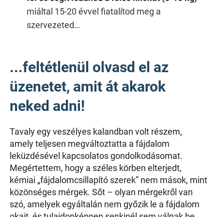
miáltal 15-20 évvel fiatalítod meg a
szervezeted…
...feltétlenül olvasd el az
üzenetet, amit át akarok
neked adni!
Tavaly egy veszélyes kalandban volt részem,
amely teljesen megváltoztatta a fájdalom
leküzdésével kapcsolatos gondolkodásomat.
Megértettem, hogy a széles körben elterjedt,
kémiai „fájdalomcsillapító szerek” nem mások, mint
közönséges mérgek. Sőt – olyan mérgekről van
szó, amelyek egyáltalán nem győzik le a fájdalom
okait, és tulajdonképpen senkinél sem válnak be.