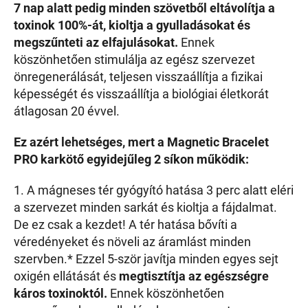
7 nap alatt pedig minden szövetből eltávolítja a
toxinok 100%-át, kioltja a gyulladásokat és
megszűnteti az elfajulásokat.
Ennek
köszönhetően stimulálja az egész szervezet
önregenerálását, teljesen visszaállítja a fizikai
képességét és visszaállítja a biológiai életkorát
átlagosan 20 évvel.
Ez azért lehetséges, mert a Magnetic Bracelet
PRO karkötő egyidejűleg 2 síkon működik:
1. A mágneses tér gyógyító hatása 3 perc alatt eléri
a szervezet minden sarkát és kioltja a fájdalmat.
De ez csak a kezdet! A tér hatása bővíti a
véredényeket és növeli az áramlást minden
szervben.* Ezzel 5-ször javítja minden egyes sejt
oxigén ellátását és
megtisztítja az egészségre
káros toxinoktól.
Ennek köszönhetően