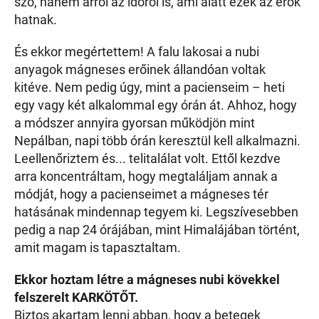
szó, hanem arról az időről is, ami alatt ezek az erők
hatnak.
És ekkor megértettem! A falu lakosai a nubi
anyagok mágneses erőinek állandóan voltak
kitéve. Nem pedig úgy, mint a pacienseim – heti
egy vagy két alkalommal egy órán át. Ahhoz, hogy
a módszer annyira gyorsan működjön mint
Nepálban, napi több órán keresztül kell alkalmazni.
Leellenőriztem és... telitalálat volt. Ettől kezdve
arra koncentráltam, hogy megtaláljam annak a
módját, hogy a pacienseimet a mágneses tér
hatásának mindennap tegyem ki. Legszívesebben
pedig a nap 24 órájában, mint Himalájában történt,
amit magam is tapasztaltam.
Ekkor hoztam létre a mágneses nubi kövekkel
felszerelt KARKÖTŐT.
Biztos akartam lenni abban, hogy a betegek