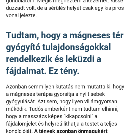
gondolatom. Mégis megnéztem a kezemet. Kissé
duzzadt volt, de a sérülés helyét csak egy kis piros
vonal jelezte.
Tudtam, hogy a mágneses tér
gyógyító tulajdonságokkal
rendelkezik és leküzdi a
fájdalmat. Ez tény.
Azonban semmilyen kutatás nem mutatta ki, hogy
a mágneses terápia gyorsítja a nyílt sebek
gyógyulását. Azt sem, hogy ilyen villámgyorsan
működik. Tudós emberként nem tudtam elhinni,
hogy a masszázs képes "kikapcsolni" a
fájdalomjelet és helyreállíthatja a testet a teljes
kondícióját.
A tények azonban önmagukért