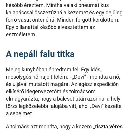
később éreztem. Mintha valaki pneumatikus
kalapáccsal összezúzná a kezemet és egyidejűleg
forró vasat öntené rá. Minden forgott körülöttem.
Egy pillanattal később elvesztettem az
eszméletem.
A nepáli falu titka
Meleg kunyhóban ébredtem fel. Egy idős,
mosolygós nő hajolt fölém. - „Devi” - mondta a nő,
és ujjával mutatott magára. Az egész expedíción
elkísérő idegenvezetőm és tolmácsom
elmagyarázta, hogy a baleset után azonnal a helyi
törzs legközelebbi falujába vitt, ahol „Devi” kezelte
a sebeimet.
A tolmács azt mondta, hogy a kezem
„tiszta véres