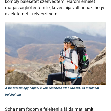
komoly balesetet szenvedtem. Három emelet
magasságból estem le, kevés híja volt annak, hogy
az életemet is elveszítsem.
A balesetem egy nappal a kép készítése után történt, és majdnem
belehaltam
Soha nem fogom elfelejteni a fájdalmat, amit