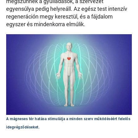
megszűnnek a gyulladások, a szervezet
egyensúlya pedig helyreáll. Az egész test intenzív
regeneráción megy keresztül, és a fájdalom
egyszer és mindenkorra elmúlik.
A mágneses tér hatása stimulálja a minden szerv működéséért felelős
idegvégződéseket.