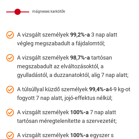
mágneses karkötők
A vizsgált személyek
99,2%-a
3 nap alatt
végleg megszabadult a fájdalomtól;
A vizsgált személyek
98,7%-a
tartósan
megszabadult az elváltozásoktól, a
gyulladástól, a duzzanatoktól, alig 7 nap alatt;
A túlsúllyal küzdő személyek
99,4%-a
4-9 kg-ot
fogyott 7 nap alatt, jojó-effektus nélkül;
A vizsgált személyek
100%-a
7 nap alatt
tartósan méregtelenítette a szervezetét;
A vizsgált személyek
100%-a
egyszer s