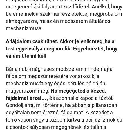
önregenerálási folyamat kezdődik el. Anélkül, hogy
belemennék a szakmai részletekbe, megpróbálom
elmagyarázni, mi az én módszerem általános
mechanizmusa.
A fájdalom csak tünet. Akkor jelenik meg, ha a
test egyensúlya megbomlik. Figyelmeztet, hogy
valamit tenni kell
Bár a nubi-mágneses módszerem mindenfajta
fájdalom megszűntetésére vonatkozik, a
mechanizmusát egy égési sérülés példáján
magyarázom meg.
Ha megégeted a kezed,
fájdalmat érzel...
, és azonnal elkapod a tűztől.
Gondolj arra, mi történne, ha abban a pillanatban
egyáltalán nem éreznél fájdalmat. A kezedet a
forró vason vagy a tűzben tartva a bőr, az izmok és
a csontok súlyosan megégnének, és talán a