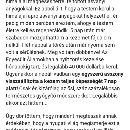
himalájai mágneses térrel feltöltött ásványi
anyagokkal. Ez abból állt, hogy a testem körül a
himalájai apró ásványi anyagokat helyezett el, én
pedig miden percben éreztem, ahogy a testem
életre kell és regenerálódik. 5 nap után már
szabadon mozgathattam a kezemet fájdalom
nélkül. Hét nappal a törés után már nyoma sem
volt a sérülésnek. Meg voltam döbbenve! Az
Egyesült Államokban a nyílt törés kezelése
hónapokig tart, és legalább 40 000 dollárba kerül.
Ugyanakkor a nepáli vadban egy
egyszerű asszony
visszaállította a kezem teljes képességét 7 nap
alatt!
Csak és kizárólag az ősi, száz százalékosan
természetes gyógyító módszerekkel. Legalábbis
akkor azt hittem...
Úgy döntöttem, hogy mindent megteszek annak
érdekében, hogy a nyugati világ megismerje ezt a