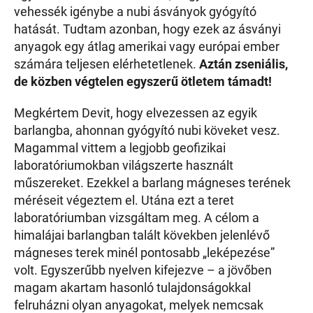
vehessék igénybe a nubi ásványok gyógyító
hatását. Tudtam azonban, hogy ezek az ásványi
anyagok egy átlag amerikai vagy európai ember
számára teljesen elérhetetlenek.
Aztán zseniális,
de közben végtelen egyszerű ötletem támadt!
Megkértem Devit, hogy elvezessen az egyik
barlangba, ahonnan gyógyító nubi köveket vesz.
Magammal vittem a legjobb geofizikai
laboratóriumokban világszerte használt
műszereket. Ezekkel a barlang mágneses terének
méréseit végeztem el. Utána ezt a teret
laboratóriumban vizsgáltam meg. A célom a
himalájai barlangban talált kövekben jelenlévő
mágneses terek minél pontosabb „leképezése”
volt. Egyszerűbb nyelven kifejezve – a jövőben
magam akartam hasonló tulajdonságokkal
felruházni olyan anyagokat, melyek nemcsak