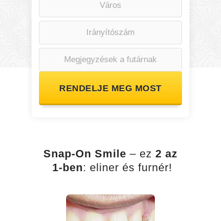
RENDELJE MEG MOST
Snap-On Smile
– ez
2 az
1-ben
: eliner és furnér!