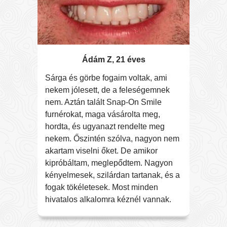
Ádám Z, 21 éves
Sárga és görbe fogaim voltak, ami
Nagy 
nekem jólesett, de a feleségemnek
nem né
nem. Aztán talált Snap-On Smile
álmo
furnérokat, maga vásárolta meg,
Látta
hordta, és ugyanazt rendelte meg
On Sm
nekem. Őszintén szólva, nagyon nem
válto
akartam viselni őket. De amikor
telje
kipróbáltam, meglepődtem. Nagyon
term
kényelmesek, szilárdan tartanak, és a
tűnik
fogak tökéletesek. Most minden
is, e
hivatalos alkalomra kéznél vannak.
nem 