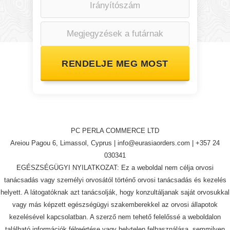
RENDELJE MEG MOST
PC PERLA COMMERCE LTD
Areiou Pagou 6, Limassol, Cyprus |
info@eurasiaorders.com
| +357 24
030341
EGÉSZSÉGÜGYI NYILATKOZAT: Ez a weboldal nem célja orvosi
tanácsadás vagy személyi orvosától történő orvosi tanácsadás és kezelés
helyett. A látogatóknak azt tanácsolják, hogy konzultáljanak saját orvosukkal
vagy más képzett egészségügyi szakemberekkel az orvosi állapotok
kezelésével kapcsolatban. A szerző nem tehető felelőssé a weboldalon
található információk félreértése vagy helytelen felhasználása, semmilyen