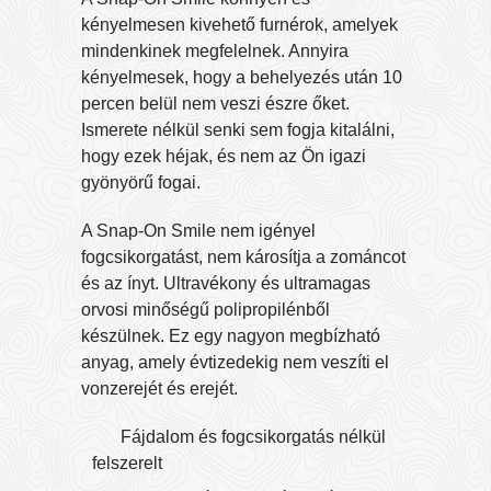
kényelmesen kivehető furnérok, amelyek
mindenkinek megfelelnek. Annyira
kényelmesek, hogy a behelyezés után 10
percen belül nem veszi észre őket.
Ismerete nélkül senki sem fogja kitalálni,
hogy ezek héjak, és nem az Ön igazi
gyönyörű fogai.
A Snap-On Smile nem igényel
fogcsikorgatást, nem károsítja a zománcot
és az ínyt. Ultravékony és ultramagas
orvosi minőségű polipropilénből
készülnek. Ez egy nagyon megbízható
anyag, amely évtizedekig nem veszíti el
vonzerejét és erejét.
Fájdalom és fogcsikorgatás nélkül
felszerelt