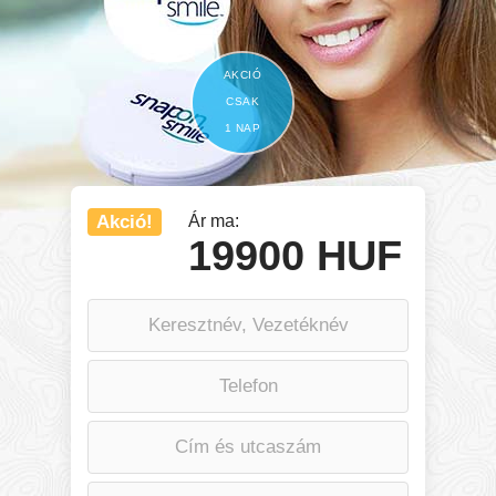
AKCIÓ
CSAK
1 NAP
Akció!
Ár ma:
19900 HUF