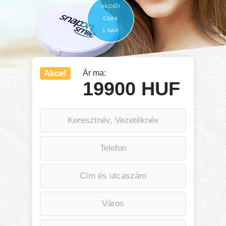
AKCIÓ!
CSAK
1 NAP
Akce!
Ár ma:
19900 HUF