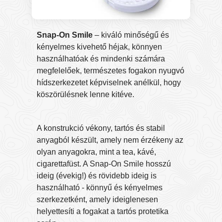
Snap-On Smile
– kiváló minőségű és
kényelmes kivehető héjak, könnyen
használhatóak és mindenki számára
megfelelőek, természetes fogakon nyugvó
hídszerkezetet képviselnek anélkül, hogy
köszörülésnek lenne kitéve.
A konstrukció vékony, tartós és stabil
anyagból készült, amely nem érzékeny az
olyan anyagokra, mint a tea, kávé,
cigarettafüst. A Snap-On Smile hosszú
ideig (évekig!) és rövidebb ideig is
használható - könnyű és kényelmes
szerkezetként, amely ideiglenesen
helyettesíti a fogakat a tartós protetika