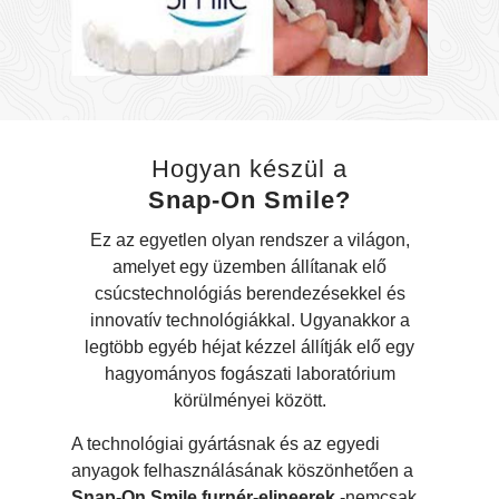
Hogyan készül a
Snap-On Smile?
Ez az egyetlen olyan rendszer a világon,
amelyet egy üzemben állítanak elő
csúcstechnológiás berendezésekkel és
innovatív technológiákkal. Ugyanakkor a
legtöbb egyéb héjat kézzel állítják elő egy
hagyományos fogászati laboratórium
körülményei között.
A technológiai gyártásnak és az egyedi
anyagok felhasználásának köszönhetően a
Snap-On Smile furnér-elineerek
-nemcsak