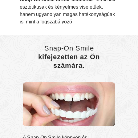
esztétikusak és kényelmes viseletűek,
hanem ugyanolyan magas hatékonyságúak
is, mint a fogszabályozó
Snap-On Smile
kifejezetten az Ön
számára.
A Snap-On Smile könnyen és