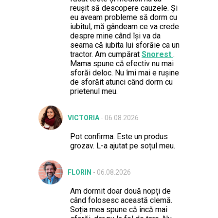
reușit să descopere cauzele. Și
eu aveam probleme să dorm cu
iubitul, mă gândeam ce va crede
despre mine când își va da
seama că iubita lui sforăie ca un
tractor. Am cumpărat
Snorest
.
Mama spune că efectiv nu mai
sforăi deloc. Nu îmi mai e rușine
de sforăit atunci când dorm cu
prietenul meu.
VICTORIA
-
06.08.2026
Pot confirma. Este un produs
grozav. L-a ajutat pe soțul meu.
FLORIN
-
06.08.2026
Am dormit doar două nopți de
când folosesc această clemă.
Soția mea spune că încă mai