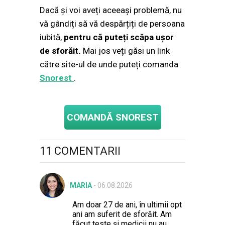
Dacă și voi aveți aceeași problemă, nu
vă gândiți să vă despărțiți de persoana
iubită,
pentru că puteți scăpa ușor
de sforăit.
Mai jos veți găsi un link
către site-ul de unde puteți comanda
Snorest
.
COMANDĂ SNOREST
11 COMENTARII
MARIA
-
06.08.2026
Am doar 27 de ani, în ultimii opt
ani am suferit de sforăit. Am
făcut teste și medicii nu au