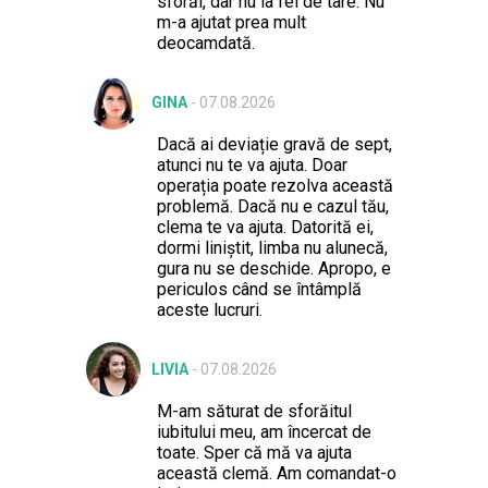
sforăi, dar nu la fel de tare. Nu
m-a ajutat prea mult
deocamdată.
GINA
-
07.08.2026
Dacă ai deviație gravă de sept,
atunci nu te va ajuta. Doar
operația poate rezolva această
problemă. Dacă nu e cazul tău,
clema te va ajuta. Datorită ei,
dormi liniștit, limba nu alunecă,
gura nu se deschide. Apropo, e
periculos când se întâmplă
aceste lucruri.
LIVIA
-
07.08.2026
M-am săturat de sforăitul
iubitului meu, am încercat de
toate. Sper că mă va ajuta
această clemă. Am comandat-o