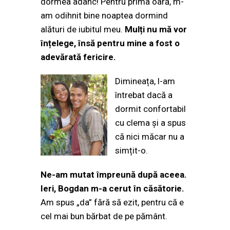
dormea adânc! Pentru prima oară, m-
am odihnit bine noaptea dormind
alături de iubitul meu.
Mulți nu mă vor
înțelege, însă pentru mine a fost o
adevărată fericire.
Dimineața, l-am
întrebat dacă a
dormit confortabil
cu clema și a spus
că nici măcar nu a
simțit-o.
Ne-am mutat împreună după aceea.
Ieri, Bogdan m-a cerut în căsătorie.
Am spus „da” fără să ezit, pentru că e
cel mai bun bărbat de pe pământ.