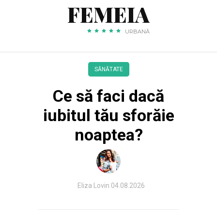
FEMEIA
URBANĂ
SĂNĂTATE
Ce să faci dacă
iubitul tău sforăie
noaptea?
Eliza Lovin
04.08.2026