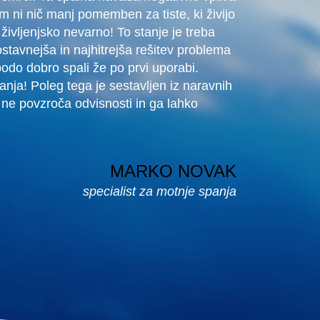
em ni nič manj pomemben za tiste, ki živijo
življenjsko nevarno! To stanje je treba
ostavnejša in najhitrejša rešitev problema
o dobro spali že po prvi uporabi.
ja! Poleg tega je sestavljen iz naravnih
k ne povzroča odvisnosti in ga lahko
MARKO NOVAK
specialist za motnje spanja