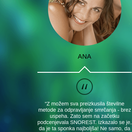
ANA
"Z možem sva preizkusila številne
metode za odpravljanje smrčanja - brez
uspeha. Zato sem na začetku
podcenjevala SNOREST. Izkazalo se je,
da je ta sponka najboljša! Ne samo, da