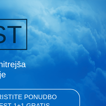
ST
itrejša
je
ORISTITE PONUDBO
ST 1+1 GRATIS