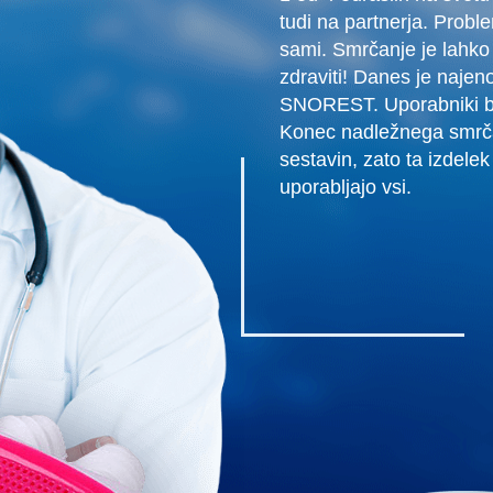
tudi na partnerja. Probl
sami. Smrčanje je lahko 
zdraviti! Danes je najen
SNOREST. Uporabniki bod
Konec nadležnega smrčan
sestavin, zato ta izdele
uporabljajo vsi.