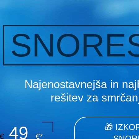
SNORE
Najenostavnejša in najh
rešitev za smrčan
🎁 IZK
49
€
€*
SNORE