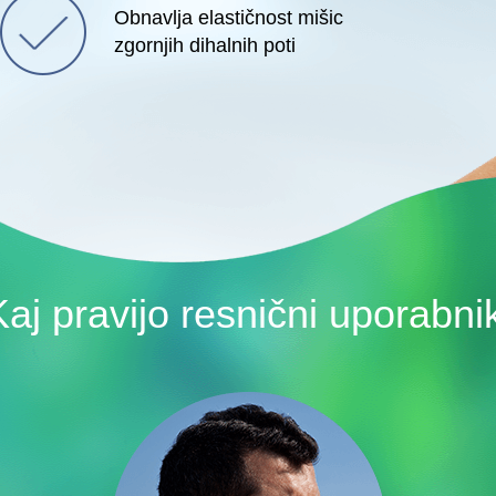
Obnavlja elastičnost mišic
zgornjih dihalnih poti
Kaj pravijo resnični uporabnik