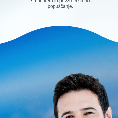
srčni ritem in povzroči srčno
popuščanje.