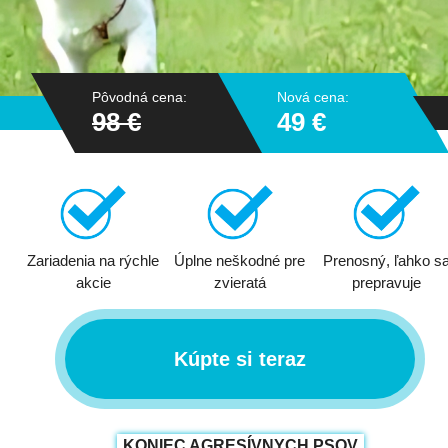
Pôvodná cena:
Nová cena:
98 €
49 €
Zariadenia na rýchle
Úplne neškodné pre
Prenosný, ľahko s
akcie
zvieratá
prepravuje
Kúpte si teraz
KONIEC AGRESÍVNYCH PSOV