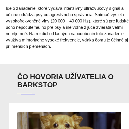
Ide o zariadenie, ktoré vydáva intenzívny ultrazvukový signál a
účinne odrádza psy od agresívneho správania. Snímač vysiela
vysokofrekvenčné vlny (20 000 – 40 000 Hz), ktoré sú pre ľudské
ucho nepočuteľné, no pre psy a iné voľne žijúce zvieratá veľmi
nepríjemné. Na rozdiel od lacných napodobenín toto zariadenie
využíva mimoriadne vysoké frekvencie, vďaka čomu je účinné aj
pri menších plemenách.
ČO HOVORIA UŽÍVATELIA O
BARKSTOP